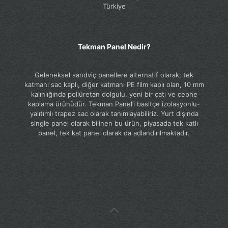
Kümbet Hatun Mh. Organize Sanayi Bölgesi
Merzifon / Amasya
Türkiye
Tekman Panel Nedir?
Geleneksel sandviç panellere alternatif olarak; tek
katmanı sac kaplı, diğer katmanı PE film kaplı olan, 10 mm
kalınlığında poliüretan dolgulu, yeni bir çatı ve cephe
kaplama ürünüdür. Tekman Panel’i basitçe izolasyonlu-
yalıtımlı trapez sac olarak tanımlayabiliriz. Yurt dışında
single panel olarak bilinen bu ürün, piyasada tek katlı
panel, tek kat panel olarak da adlandırılmaktadır.