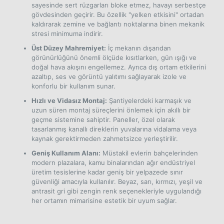
Aerodinamik Yapı:
Özel perfore (delikli) formu
sayesinde sert rüzgarları bloke etmez, havayı serbestçe
gövdesinden geçirir. Bu özellik "yelken etkisini" ortadan
kaldırarak zemine ve bağlantı noktalarına binen mekanik
stresi minimuma indirir.
Üst Düzey Mahremiyet:
İç mekanın dışarıdan
görünürlüğünü önemli ölçüde kısıtlarken, gün ışığı ve
doğal hava akışını engellemez. Ayrıca dış ortam etkilerini
azaltıp, ses ve görüntü yalıtımı sağlayarak izole ve
konforlu bir kullanım sunar.
Hızlı ve Vidasız Montaj:
Şantiyelerdeki karmaşık ve
uzun süren montaj süreçlerini önlemek için akıllı bir
geçme sistemine sahiptir. Paneller, özel olarak
tasarlanmış kanallı direklerin yuvalarına vidalama veya
kaynak gerektirmeden zahmetsizce yerleştirilir.
Geniş Kullanım Alanı:
Müstakil evlerin bahçelerinden
modern plazalara, kamu binalarından ağır endüstriyel
üretim tesislerine kadar geniş bir yelpazede sınır
güvenliği amacıyla kullanılır. Beyaz, sarı, kırmızı, yeşil ve
antrasit gri gibi zengin renk seçenekleriyle uygulandığı
her ortamın mimarisine estetik bir uyum sağlar.